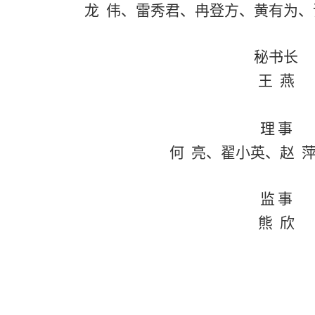
龙
伟、
雷秀君
、
冉登方
、
黄有为
、
秘书长
王
燕
理
事
何
亮
、
翟小英
、
赵
监
事
熊
欣