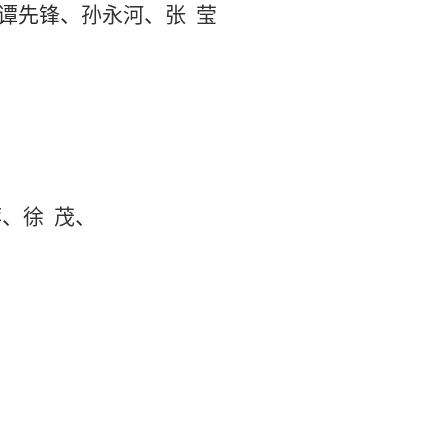
谭先锋、
孙永河
、
张
莹
萍
、
徐
茂
、