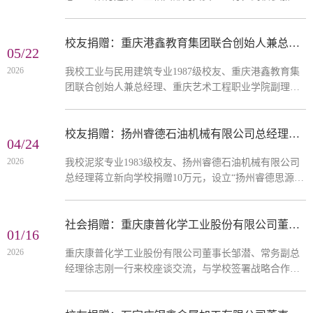
健工程”奖（助）学金颁奖仪式暨第四届“天健班”开班仪
式，并向学校捐赠人民币15万元，专项用于设立新一轮
“天健工程”奖（助）学金，助力学子成长成才
校友捐赠：重庆港鑫教育集团联合创始人兼总经理、重庆艺术工程职业学院副理事长雷秀君向学校...
05/22
2026
我校工业与民用建筑专业1987级校友、重庆港鑫教育集
团联合创始人兼总经理、重庆艺术工程职业学院副理事
长雷秀君，代表重庆艺术工程职业学院向学校捐赠人民
币30万元，设立“艺工奖教基金”，用于支持学校发展
校友捐赠：扬州睿德石油机械有限公司总经理蒋立新向学校捐赠人民币10万元
04/24
2026
我校泥浆专业1983级校友、扬州睿德石油机械有限公司
总经理蒋立新向学校捐赠10万元，设立“扬州睿德思源石
油文化基金”，用于支持学校发展
社会捐赠：重庆康普化学工业股份有限公司董事长邹潜、常务副总经理徐志刚向学校捐赠总价值20...
01/16
2026
重庆康普化学工业股份有限公司董事长邹潜、常务副总
经理徐志刚一行来校座谈交流，与学校签署战略合作协
议，并捐赠总价值20万元的仪器设备及试剂，用于支持
学校发展