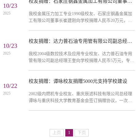
校友捐赠：石家庄钢鑫金属加工有限公司董事长崔建刚向学校捐赠人民币20万元
10/23
2025
我校金属压力加工专业1990级校友、石家庄钢鑫金属加
工有限公司董事长崔建刚向学校捐赠人民币20万元，设
立“石家庄钢鑫奖学金”，用于支持冶金与动力工程学院
优秀师生的培养与发展
校友捐赠：达力普石油专用管有限公司副总经理王奎向学校捐赠人民币5万元
10/23
2025
我校2004级数控技术及应用专业校友、达力普石油专用
管有限公司副总经理王奎向学校捐赠人民币5万元，专项
设立“达力普誉教赋能发展基金”，用于支持学校人才培
养、专业建设、师生活动和奖教金等项目
校友捐赠：谭咏校友捐赠5000元支持学校建设
10/22
2025
2002级内燃机专业校友、重庆辰滤科技有限公司总经理
谭咏与重庆科技大学教育基金会签订捐赠协议，一次性
捐赠资金5000元，用于支持重庆科技大学教育事业高质
量发展
上页
1
下页