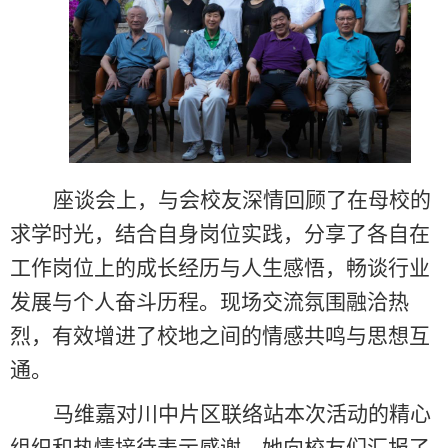
座谈会上，
与会
校友
深情
回顾了在母校
的
求学
时光
，
结合自身岗位实践，
分享
了
各自在
工作岗位上的成长经历与人生感悟，畅谈行业
发展与个人奋斗
历程
。现场
交流
氛
围融洽
热
烈，有效增进了校地之间的情感共鸣与思想互
通。
马维嘉对川中片区联络站
本次活动
的精心