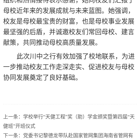
组织和热情
接待
表示感谢，
她
向校友们汇报了
母校近年来的发展成就与未来蓝图。
她
强调
，
校友是
母
校最宝贵的财富
，
也是母校
事业发展
最
坚强
的
后盾，
并
诚
邀
校友
们
常回母校
、
建言
献策，共同推动母校高质量发展。
此次
川中之行有效
加强了
校地
联系，为进
一步推动校友工作走深走实、促进校友与母校
协同发展奠定了良好基础。
上一条：
学校举行“天健工程”奖（助）学金颁奖暨第四届“天
健班”开班仪式
下一条：
党委书记黎德龙带队赴国家管网集团海南省管网有