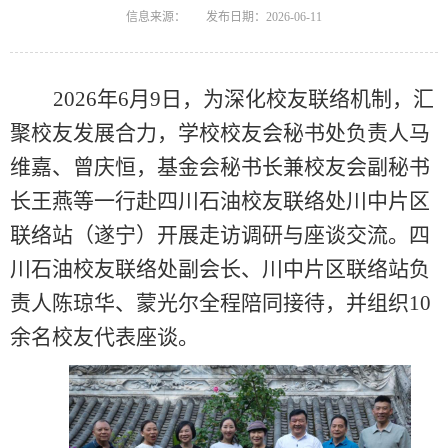
信息来源：
发布日期：2026-06-11
2026
年
6
月
9
日，为深化校友联络机制，汇
聚校友发展合力，
学校
校友会秘书处负责人马
维嘉、曾庆恒，
基金会
秘书长
兼校友会副秘书
长
王燕等一行赴四川石油校友联络处川中片区
联络站
（
遂宁）
开展走访调研与座谈交流。四
川石油校友联络处副会长、川中片区联络站负
责人陈琼华、蒙光尔全程陪同接待，并组织
10
余名校友代表座谈。