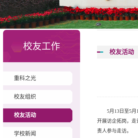
校友工作
校友活动
重科之光
校友组织
5月13日至
校友活动
开展访企拓岗，走
责人参与走访。
学校新闻